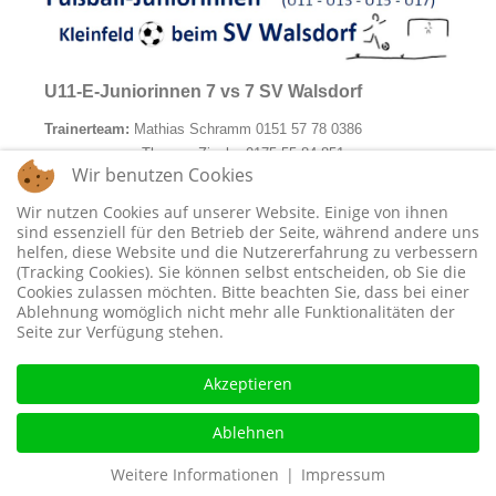
U11-E-Juniorinnen 7 vs 7 SV Walsdorf
Trainerteam:
Mathias Schramm 0151 57 78 0386
Thomas Ziegler 0175 55 84 851
Wir benutzen Cookies
Spiel-/Trainingsort:
Walsdorf:
Wir nutzen Cookies auf unserer Website. Einige von ihnen
Heimspiele:
Samstag 10:00 Uhr
sind essenziell für den Betrieb der Seite, während andere uns
helfen, diese Website und die Nutzererfahrung zu verbessern
Training:
Mi 16:30 - 18:00 Uhr
(Tracking Cookies). Sie können selbst entscheiden, ob Sie die
Cookies zulassen möchten. Bitte beachten Sie, dass bei einer
Ablehnung womöglich nicht mehr alle Funktionalitäten der
Seite zur Verfügung stehen.
Übersicht Fußball Junioren/Juniorinnen SV
Akzeptieren
Walsdorf
Ablehnen
Weitere Informationen
|
Impressum