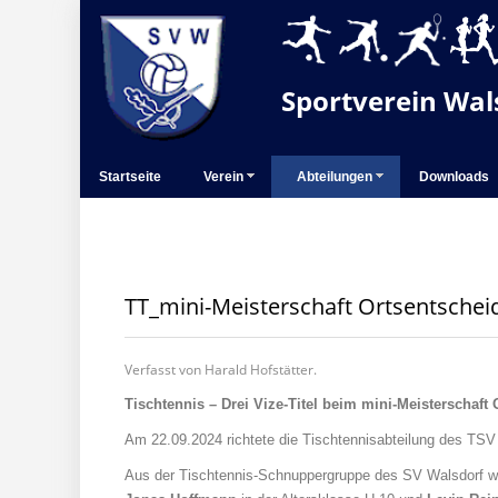
Sportverein Wals
Startseite
Verein
Abteilungen
Downloads
TT_mini-Meisterschaft Ortsentsche
Verfasst von Harald Hofstätter.
Tischtennis – Drei Vize-Titel beim mini-Meisterschaf
Am 22.09.2024 richtete die Tischtennisabteilung des TSV
Aus der Tischtennis-Schnuppergruppe des SV Walsdorf 