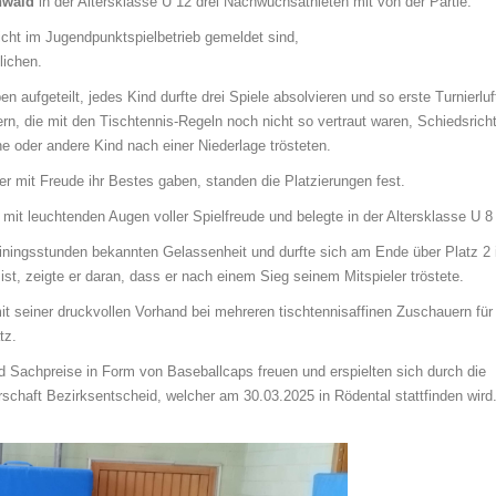
nwald
in der Altersklasse U 12 drei Nachwuchsathleten mit von der Partie.
nicht im Jugendpunktspielbetrieb gemeldet sind,
lichen.
n aufgeteilt, jedes Kind durfte drei Spiele absolvieren und so erste Turnierlu
n, die mit den Tischtennis-Regeln noch nicht so vertraut waren, Schiedsricht
e oder andere Kind nach einer Niederlage trösteten.
er mit Freude ihr Bestes gaben, standen die Platzierungen fest.
e mit leuchtenden Augen voller Spielfreude und belegte in der Altersklasse U 8
ainingsstunden bekannten Gelassenheit und durfte sich am Ende über Platz 2 i
 ist, zeigte er daran, dass er nach einem Sieg seinem Mitspieler tröstete.
it seiner druckvollen Vorhand bei mehreren tischtennisaffinen Zuschauern für
atz.
nd Sachpreise in Form von Baseballcaps freuen und erspielten sich durch die
rschaft Bezirksentscheid, welcher am 30.03.2025 in Rödental stattfinden wird