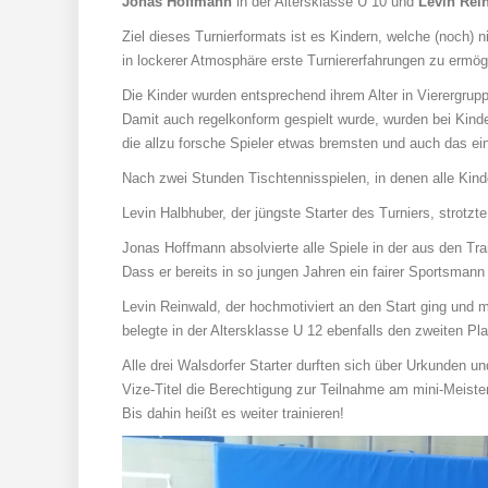
Jonas Hoffmann
in der Altersklasse U 10 und
Levin Rei
Ziel dieses Turnierformats ist es Kindern, welche (noch) 
in lockerer Atmosphäre erste Turniererfahrungen zu ermög
Die Kinder wurden entsprechend ihrem Alter in Vierergruppe
Damit auch regelkonform gespielt wurde, wurden bei Kinder
die allzu forsche Spieler etwas bremsten und auch das ein
Nach zwei Stunden Tischtennisspielen, in denen alle Kind
Levin Halbhuber, der jüngste Starter des Turniers, strotzt
Jonas Hoffmann absolvierte alle Spiele in der aus den Tr
Dass er bereits in so jungen Jahren ein fairer Sportsmann
Levin Reinwald, der hochmotiviert an den Start ging und m
belegte in der Altersklasse U 12 ebenfalls den zweiten Pl
Alle drei Walsdorfer Starter durften sich über Urkunden u
Vize-Titel die Berechtigung zur Teilnahme am mini-Meiste
Bis dahin heißt es weiter trainieren!