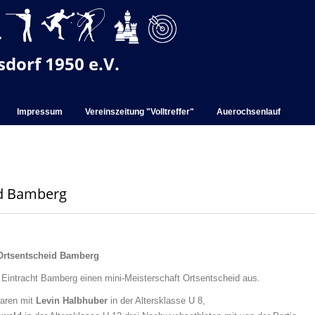
dorf 1950 e.V.
Impressum
Vereinszeitung "Volltreffer"
Auerochsenlauf
id Bamberg
t Ortsentscheid Bamberg
 Eintracht Bamberg einen mini-Meisterschaft Ortsentscheid aus.
waren mit
Levin Halbhuber
in der Altersklasse U 8,