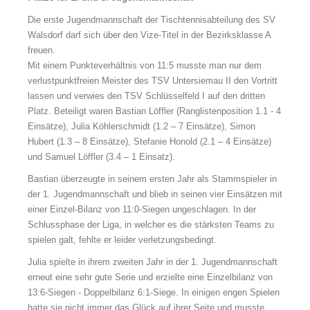
Die erste Jugendmannschaft der Tischtennisabteilung des SV
Walsdorf darf sich über den Vize-Titel in der Bezirksklasse A
freuen.
Mit einem Punkteverhältnis von 11:5 musste man nur dem
verlustpunktfreien Meister des TSV Untersiemau II den Vortritt
lassen und verwies den TSV Schlüsselfeld I auf den dritten
Platz.
Beteiligt waren Bastian Löffler (Ranglistenposition 1.1 - 4
Einsätze), Julia Köhlerschmidt (1.2 – 7 Einsätze), Simon
Hubert (1.3 – 8 Einsätze), Stefanie Honold (2.1 – 4 Einsätze)
und Samuel Löffler (3.4 – 1 Einsatz).
Bastian überzeugte in seinem ersten Jahr als Stammspieler in
der 1. Jugendmannschaft und blieb in seinen vier Einsätzen mit
einer Einzel-Bilanz von 11:0-Siegen ungeschlagen. In der
Schlussphase der Liga, in welcher es die stärksten Teams zu
spielen galt, fehlte er leider verletzungsbedingt.
Julia spielte in ihrem zweiten Jahr in der 1. Jugendmannschaft
erneut eine sehr gute Serie und erzielte eine Einzelbilanz von
13:6-Siegen - Doppelbilanz 6:1-Siege. In einigen engen Spielen
hatte sie nicht immer das Glück auf ihrer Seite und musste