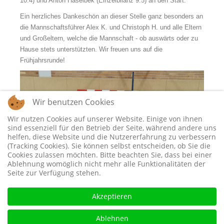
10:4) und Anton Haselbek (Einzelbilanz 9:5) an den Start.
Ein herzliches Dankeschön an dieser Stelle ganz besonders an
die Mannschaftsführer Alex K. und Christoph H. und alle Eltern
und Großeltern, welche die Mannschaft - ob auswärts oder zu
Hause stets unterstützten. Wir freuen uns auf die
Frühjahrsrunde!
Wir benutzen Cookies
Wir nutzen Cookies auf unserer Website. Einige von ihnen
sind essenziell für den Betrieb der Seite, während andere uns
helfen, diese Website und die Nutzererfahrung zu verbessern
(Tracking Cookies). Sie können selbst entscheiden, ob Sie die
Cookies zulassen möchten. Bitte beachten Sie, dass bei einer
Ablehnung womöglich nicht mehr alle Funktionalitäten der
Seite zur Verfügung stehen.
Akzeptieren
Ablehnen
(von links: Niklas Roppelt, Michael Kromer, Miron Kromer,