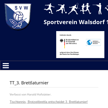
Sportverein Walsdorf 
TT_3. Brettlaturnier
Verfasst von Harald Hofstätter.
Tischtennis, Brotzeitbrettla entscheidet 3. Brettlaturnier!