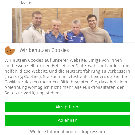
Löffler
Wir benutzen Cookies
Wir nutzen Cookies auf unserer Website. Einige von ihnen
sind essenziell für den Betrieb der Seite, während andere uns
helfen, diese Website und die Nutzererfahrung zu verbessern
(Tracking Cookies). Sie können selbst entscheiden, ob Sie die
Cookies zulassen möchten. Bitte beachten Sie, dass bei einer
Ablehnung womöglich nicht mehr alle Funktionalitäten der
Seite zur Verfügung stehen.
„Doppel_Sieger“ von links: Mirco Bergmann, Alex Kromer,
Akzeptieren
Günter Feuerlein, David Michler
Ablehnen
Wir freuen uns mit viel Spaß und Heiterkeit schon auf die
Fortsetzung des Brettlaturniers in 2025!
Weitere Informationen
|
Impressum