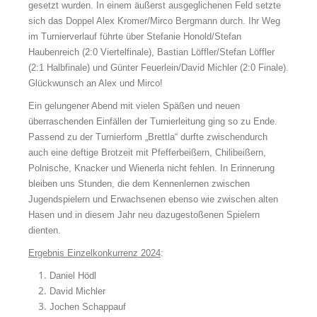
gesetzt wurden. In einem äußerst ausgeglichenen Feld setzte
sich das Doppel Alex Kromer/Mirco Bergmann durch. Ihr Weg
im Turnierverlauf führte über Stefanie Honold/Stefan
Haubenreich (2:0 Viertelfinale), Bastian Löffler/Stefan Löffler
(2:1 Halbfinale) und Günter Feuerlein/David Michler (2:0 Finale).
Glückwunsch an Alex und Mirco!
Ein gelungener Abend mit vielen Späßen und neuen
überraschenden Einfällen der Turnierleitung ging so zu Ende.
Passend zu der Turnierform „Brettla“ durfte zwischendurch
auch eine deftige Brotzeit mit Pfefferbeißern, Chilibeißern,
Polnische, Knacker und Wienerla nicht fehlen. In Erinnerung
bleiben uns Stunden, die dem Kennenlernen zwischen
Jugendspielern und Erwachsenen ebenso wie zwischen alten
Hasen und in diesem Jahr neu dazugestoßenen Spielern
dienten.
Ergebnis Einzelkonkurrenz 2024
:
Daniel Hödl
David Michler
Jochen Schappauf