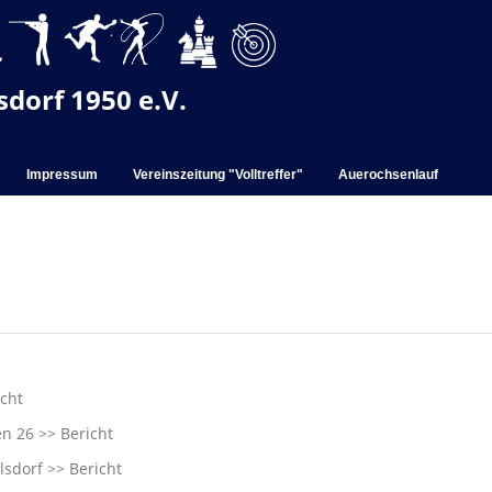
dorf 1950 e.V.
Impressum
Vereinszeitung "Volltreffer"
Auerochsenlauf
icht
en 26 >>
Bericht
lsdorf >>
Bericht