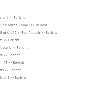
schaft >>
Bericht
11 für Miron Kromer >>
Bericht
U15 und U19 in Bad Rodach >>
Bericht
ts >>
Bericht
klasse A >>
Bericht
BOL >>
Bericht
en 25 >>
Bericht
kals >>
Bericht
lsdorf >>
Bericht