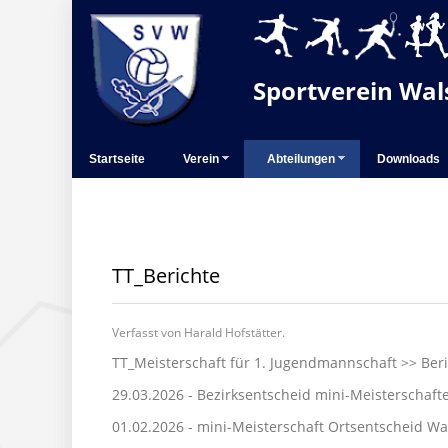
Sportverein Wals
Startseite
Verein
Abteilungen
Downloads
TT_Berichte
Verfasst von Harald Hofstätter.
TT_Meisterschaft für 1. Jugendmannschaft >>
Ber
29.03.2026 - Bezirksentscheid mini-Meisterschaft
01.02.2026 - mini-Meisterschaft Ortsentscheid Wa