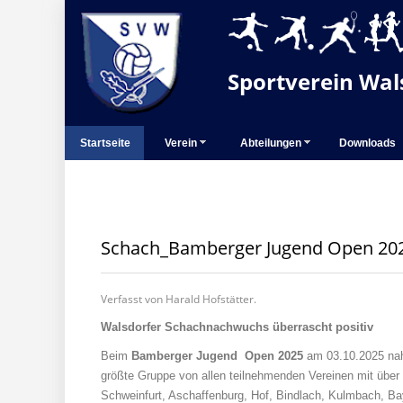
Sportverein Wals
Startseite
Verein
Abteilungen
Downloads
Schach_Bamberger Jugend Open 20
Verfasst von Harald Hofstätter.
Walsdorfer Schachnachwuchs überrascht positiv
Beim
Bamberger Jugend Open 2025
am 03.10.2025 nahm
größte Gruppe von allen teilnehmenden Vereinen mit übe
Schweinfurt, Aschaffenburg, Hof, Bindlach, Kulmbach, Bay