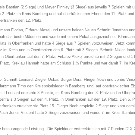
eis Bastian (2 Siege) und Meyer Finnley (3 Siege) aus jeweils 7 Spielen mit 
n 2. Platz im Kreis Bamberg und auf oberfränkischer Ebene den 11. Platz und
erfranken den 12. Platz.
rmann Florian, Firfarov Alexej und unsere beiden Neuen Schmitt Jonathan un
annah das beste Mädchen und wurde mit einem Pokal ausgezeichnet. Klarmann 
Platz in Oberfranken und hatte 4 Siege aus 7 Spielen vorzuweisen. Jetzt ko
z im Kreis und in Oberfranken den 6. Platz mit 3 Siegen. Schmitt Niklas land
n Oberfranken auf den 7. Platz. Firfarov Alexej erreichte mit 2 Siegen und 1
 Platz. Kreklau Hannah hatte am Schluss 1 ½ Punkte und war damit 7. im Kre
, Schmitt Leonard, Ziegler Oskar, Burger Dora, Flieger Noah und Jones Vinc
mit Harzmann Timo den Kreispokalsieger in Bamberg und auf oberfränkischer E
mitt Leonard erreichte 3 Punkte, im Kreis Bamberg den 3. Platz und in Oberfr
nfalls 3 Siegen auf den 4. Platz, in Oberfranken auf den 19. Platz. Den 5. P
rfranken erreichte sie Platz 15. Flieger Noah erspielte 2 Siege und kam dami
 Auch Jones Vincent hatte 2 Siege vorzuweisen und wurde 7. im Kreis Bambe
herausragende Leistung. Die Spieldauer erstreckte sich mit 7 Runden (2 X 