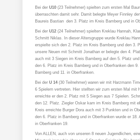
Bei der
U10
(23 Teilnehmer) spielten zum ersten Mal Baur
überraschten damit sehr. Damit belegte Meyer Finnley de
Baureis Bastian den 3. Platz im Kreis Bamberg und in Ob
Bei der
U12
(24 Teilnehmer) spielten Kreklau Hannah, Kla
Schmitt Niklas. In dieser Altersgruppe wurde Kreklau H
erspielte sich den 2. Platz im Kreis Bamberg und den 3. 
unsere Neuen mit Schmitt Jonathan er belegte den 4. Plat
auch mit 3 Siegen im Kreis Bamberg auf den 5. Platz und i
den 6. Platz im Kreis Bamberg und in Oberfranken den 9.
Bamberg und 11. in Oberfranken.
Bei der
U 14
(30 Teilnehmer) waren wir mit Harzmann Timo
6 Spielern vertreten. Hier stellten wir zum ersten Mal 
erreichte er den 2. Platz mit 5 Siegen aus 7 Spielen. Sch
den 12. Platz. Ziegler Oskar kam im Kreis Bamberg mit ebe
Kreis erreichte Burger Dora auch mit 3 Punkten und in Obe
den 6. Platz in Bamberg und in Oberfranken wurde er 18.
in Oberfranken 19.
Von ALLEN, auch von unseren 8 neuen Jugendlichen, eine 