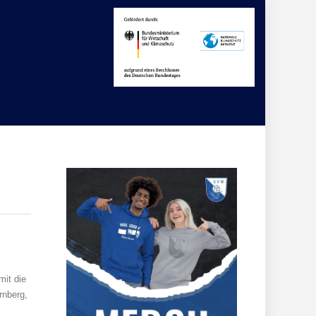
mit die
rnberg,