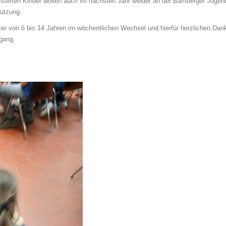
eisterten Kinder wollen auch im nächsten Jahr wieder an der Bamberger Juge
tützung.
ter von 6 bis 14 Jahren im wöchentlichen Wechsel und hierfür herzlichen Dan
gang.