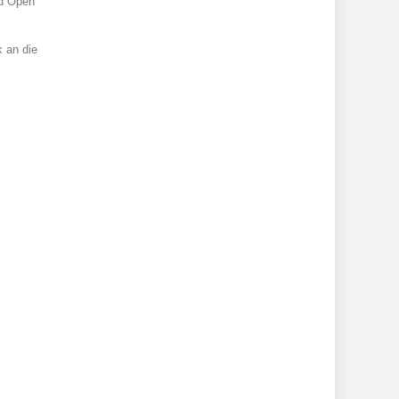
nd Open
k an die