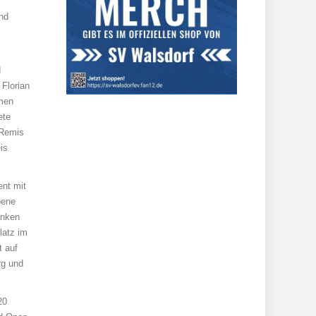
und
d
Florian
mmen
ete
 Remis
is
ent mit
bene
anken
latz im
t auf
rg und
20