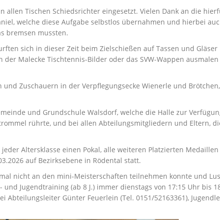
 allen Tischen Schiedsrichter eingesetzt. Vielen Dank an die hierf
aniel, welche diese Aufgabe selbstlos übernahmen und hierbei auc
etwas bremsen mussten.
rften sich in dieser Zeit beim Zielschießen auf Tassen und Gläser 
 in der Malecke Tischtennis-Bilder oder das SVW-Wappen ausmalen 
 und Zuschauern in der Verpflegungsecke Wienerle und Brötchen
emeinde und Grundschule Walsdorf, welche die Halle zur Verfügung
trommel rührte, und bei allen Abteilungsmitgliedern und Eltern, d
 jeder Altersklasse einen Pokal, alle weiteren Platzierten Medaill
3.2026 auf Bezirksebene in Rödental statt.
al nicht an den mini-Meisterschaften teilnehmen konnte und Lust
 und Jugendtraining (ab 8 J.) immer dienstags von 17:15 Uhr bis 1
i Abteilungsleiter Günter Feuerlein (Tel. 0151/52163361), Jugendlei