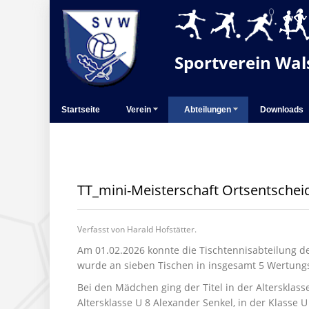
Sportverein Wals
Startseite
Verein
Abteilungen
Downloads
TT_mini-Meisterschaft Ortsentschei
Verfasst von Harald Hofstätter.
Am 01.02.2026 konnte die Tischtennisabteilung d
wurde an sieben Tischen in insgesamt 5 Wertungs
Bei den Mädchen ging der Titel in der Altersklas
Altersklasse U 8 Alexander Senkel, in der Klass