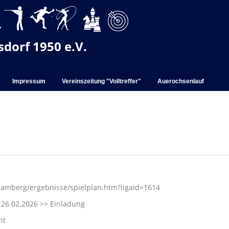
dorf 1950 e.V.
Impressum
Vereinszeitung "Volltreffer"
Auerochsenlauf
amberg/ergebnisse/spielplan.htm?ligaId=1614
 26.02.2026
>> Einladung
ht