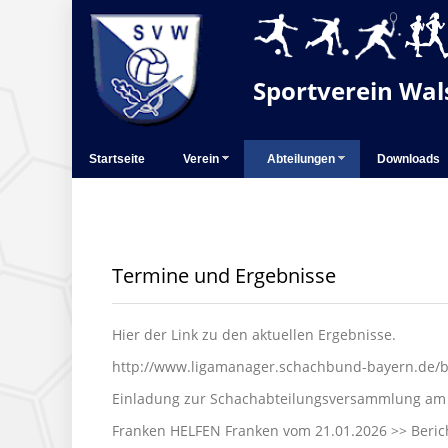
Sportverein Wals
Startseite
Verein
Abteilungen
Downloads
Termine und Ergebnisse
Hier der Link zu den aktuellen Ergebnisse.
http://www.ligamanager.schachbund-bayern.de/b
Einladung zur Schachabteilungsversammlung am
Franken HELFEN Franken vom 21.01.2026
>> Beric