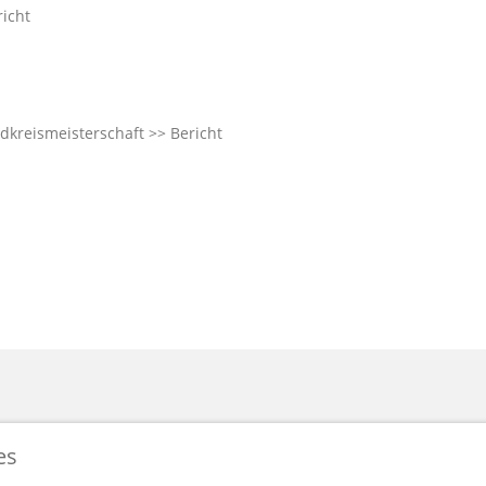
richt
dkreismeisterschaft
>> Bericht
es