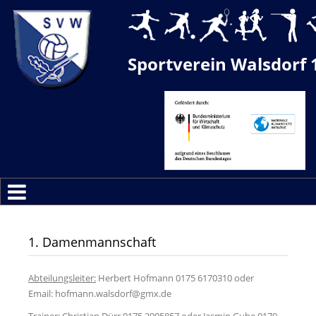
Sportverein Walsdorf 
1. Damenmannschaft
Abteilungsleiter:
Herbert Hofmann 0175 6170310 oder
Email:
hofmann.walsdorf@gmx.de
Trainer:
Christian Dürr 0175 2905857 oder Jasmin Gube 0170