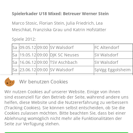
Spielerkader U18 Mixed: Betreuer Werner Stein
Marco Stosic, Florian Stein, Julia Friedrich, Lea
Meschkat, Franziska Grau und Katrin Hofstätter
Spiele 2012:
Sa
09.05.12
09:00
SV Walsdorf
FC Altendorf
Sa
19.05.12
09:00
DJK SC Neuses
SV Walsdorf
Sa
16.06.12
09:00
TSV Aschbach
SV Walsdorf
Sa
23.06.12
09:00
SV Walsdorf
SpVgg Eggolsheim
SC Markt
Sa
30.06.12
09:00
SV Walsdorf
Wir benutzen Cookies
Heiligenstadt
Wir nutzen Cookies auf unserer Website. Einige von ihnen
sind essenziell für den Betrieb der Seite, während andere uns
helfen, diese Website und die Nutzererfahrung zu verbessern
Unser Aufruf: Jeder Jugendliche ist bei uns herzlich
(Tracking Cookies). Sie können selbst entscheiden, ob Sie die
willkommen.
Cookies zulassen möchten. Bitte beachten Sie, dass bei einer
Ablehnung womöglich nicht mehr alle Funktionalitäten der
Unter dem Hauptmenü Tennis > Jugend >
Seite zur Verfügung stehen.
Spielberichte sind
unsere ersten Erfolge