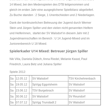
14 Mixed, bei den Medenspielen des DTB teilgenommen und
gleich im ersten Jahr eine ausgeglichene Spielbilanz
abgeliefert.
Zu Buche standen : 2 Siege, 1 Unentschieden und 2 Niederlagen.
Dank der kontinuierlichen Betreuung der Jugend durch Werner
Stein und Jürgen Spiller und den vielen nicht genannten Helfern
und Helferinnen, startet der SV Walsdorf in diesem Jahr mit 2
Jugendmannschaften im Bereich : U 14 Jugend-Mixed und im
Juniorenbereich U 18 Mixed.
Spielerkader U14 Mixed: Betreuer Jürgen Spiller
Nik Villa, Daniela Dütsch, Anna Riedel, Melanie Kwast, Paul
Friedrich, Laura Betz und Juliana Spiller
Spiele 2012:
Sa
12.05.12
SV Walsdorf
TSV Kirchehrenbach
Sa
19.05.12
SpVgg Eggolsheim
SV Walsdorf
Sa
23.06.12
TSV Burgebrach
SV Walsdorf
Sa
30.06.12
SV Walsdorf
SV Reundorf
Sa
07.07.12
SpVgg Trunstadt 2
SV Walsdorf