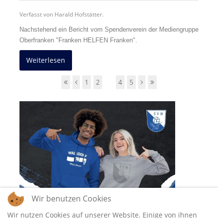
Verfasst von Harald Hofstätter.
Nachstehend ein Bericht vom Spendenverein der Mediengruppe
Oberfranken "Franken HELFEN Franken".
Weiterlesen
1
2
3
4
5
Wir benutzen Cookies
Wir nutzen Cookies auf unserer Website. Einige von ihnen