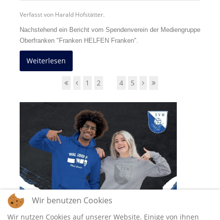
Verfasst von Harald Hofstätter.
Nachstehend ein Bericht vom Spendenverein der Mediengruppe
Oberfranken "Franken HELFEN Franken".
Weiterlesen
1
2
3
4
5
Wir benutzen Cookies
Wir nutzen Cookies auf unserer Website. Einige von ihnen