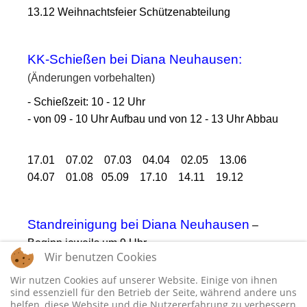
13.12 Weihnachtsfeier Schützenabteilung
KK-Schießen bei Diana Neuhausen:
(Änderungen vorbehalten)
- Schießzeit: 10 - 12 Uhr
- von 09 - 10 Uhr Aufbau und von 12 - 13 Uhr Abbau
17.01 07.02 07.03 04.04 02.05 13.06
04.07 01.08 05.09 17.10 14.11 19.12
Standreinigung bei Diana Neuhausen
–
Beginn jeweils um 9 Uhr
Wir benutzen Cookies
Wir nutzen Cookies auf unserer Website. Einige von ihnen
10.01 11.04 26.09 05.12
sind essenziell für den Betrieb der Seite, während andere uns
helfen, diese Website und die Nutzererfahrung zu verbessern