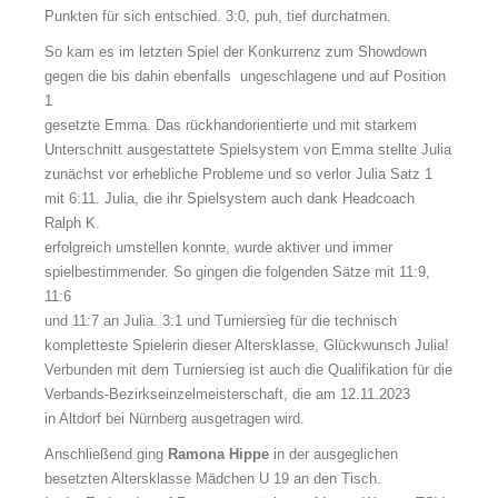
Punkten für sich entschied. 3:0, puh, tief durchatmen.
So kam es im letzten Spiel der Konkurrenz zum Showdown
gegen die bis dahin ebenfalls ungeschlagene und auf Position
1
gesetzte Emma. Das rückhandorientierte und mit starkem
Unterschnitt ausgestattete Spielsystem von Emma stellte Julia
zunächst vor erhebliche Probleme und so verlor Julia Satz 1
mit 6:11. Julia, die ihr Spielsystem auch dank Headcoach
Ralph K.
erfolgreich umstellen konnte, wurde aktiver und immer
spielbestimmender. So gingen die folgenden Sätze mit 11:9,
11:6
und 11:7 an Julia. 3:1 und Turniersieg für die technisch
kompletteste Spielerin dieser Altersklasse, Glückwunsch Julia!
Verbunden mit dem Turniersieg ist auch die Qualifikation für die
Verbands-Bezirkseinzelmeisterschaft, die am 12.11.2023
in Altdorf bei Nürnberg ausgetragen wird.
Anschließend ging
Ramona Hippe
in der ausgeglichen
besetzten Altersklasse Mädchen U 19 an den Tisch.