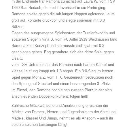
In der Endrunde traf Ramona zunächst auf Laura W. vom TSV
1860 Bad Rodach, die leicht favorisiert in die Partie ging.
Ramona spielte gegen die mit langen Noppen agierende Laura
groß auf, konterte druckvoll und siegte souverän mit 3:0
Sätzen.
Gegen das ausgewogene Spielsystem der Turnierfavoritin und
späteren Siegerin Nina B. vom FC Adler 1919 Weidhausen fand
Ramona kein Konzept und sie musste sich glatt mit 0:3
geschlagen geben. Eng gestaltete sich das dritte Spiel gegen
Lisa C.
vom TSV Untersiemau, das Ramona nach hartem Kampf und
klasse Leistung knapp mit 1:3 abgab. Ein 3:0-Sieg im letzten
Spiel gegen Mona Z. vom TTC Geutenreuth bedeuteten noch
den Sprung auf Stockerl und einen hervorragenden 3. Platz
im Einzel, den Ramona noch einen zweiten Platz in der sich
anschließenden Doppelkonkurrenz folgen ließ!
Zahlreiche Glückwünsche und Anerkennung erreichten die
Mädels von Damen-, Herren- und Jugendspielern der Abteilung!
Mädels, klasse! Und Jungs, nehmt es als Ansporn – auch ihr
seid zu solchen Leistungen fähig!