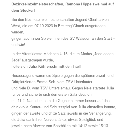
Bezirkseinzelmeisterschaften, Ramona Hippe zweimal auf
dem Stockerl
Bei den Bezirkseinzelmeisterschaften Jugend Oberfranken-
West, die am 07.10.2023 in Breitengüßbach ausgetragen
wurden,
gingen auch zwei Spielerinnen des SV Walsdorf an den Start –
und wie!
In der Altersklasse Mädchen U 15, die im Modus „Jede gegen
Jede“ ausgetragen wurde,
holte sich
Julia Köhlerschmidt
den Titel!
Herausragend waren die Spiele gegen die späteren Zweit- und
Drittplatzierten Emma Sch. vom TSV Unterlauter
und Nele D. vom TSV Untersiemau. Gegen Nele startete Julia
furios und sicherte sich den ersten Satz deutlich
mit 11:2. Nachdem sich die Gegnerin immer besser auf das
druckvolle Konter- und Schussspiel von Julia einstellen konnte,
gingen der zweite und dritte Satz jeweils in die Verlängerung,
die Julia dank ihrer Nervenstärke, etwas Spielglück und
jeweils nach Abwehr von Satzbällen mit 14:12 sowie 15:13