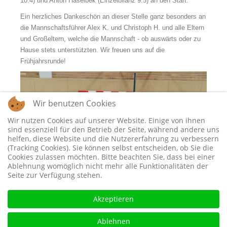
10:4) und Anton Haselbek (Einzelbilanz 9:5) an den Start.
Ein herzliches Dankeschön an dieser Stelle ganz besonders an
die Mannschaftsführer Alex K. und Christoph H. und alle Eltern
und Großeltern, welche die Mannschaft - ob auswärts oder zu
Hause stets unterstützten. Wir freuen uns auf die
Frühjahrsrunde!
Wir benutzen Cookies
Wir nutzen Cookies auf unserer Website. Einige von ihnen
sind essenziell für den Betrieb der Seite, während andere uns
helfen, diese Website und die Nutzererfahrung zu verbessern
(Tracking Cookies). Sie können selbst entscheiden, ob Sie die
Cookies zulassen möchten. Bitte beachten Sie, dass bei einer
Ablehnung womöglich nicht mehr alle Funktionalitäten der
Seite zur Verfügung stehen.
Akzeptieren
Ablehnen
(von links: Niklas Roppelt, Michael Kromer, Miron Kromer,