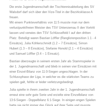
Die erste Jugendmannschaft der Tischtennisabteilung des SV
Walsdorf darf sich über den Vize-Titel in der Bezirksklasse A
freuen.
Mit einem Punkteverhältnis von 11:5 musste man nur dem
verlustpunktfreien Meister des TSV Untersiemau II den Vortritt
lassen und verwies den TSV Schlüsselfeld I auf den dritten
Platz.
Beteiligt waren Bastian Löffler (Ranglistenposition 1.1 - 4
Einsätze), Julia Köhlerschmidt (1.2 – 7 Einsätze), Simon
Hubert (1.3 – 8 Einsätze), Stefanie Honold (2.1 – 4 Einsätze)
und Samuel Löffler (3.4 – 1 Einsatz).
Bastian überzeugte in seinem ersten Jahr als Stammspieler in
der 1. Jugendmannschaft und blieb in seinen vier Einsätzen mit
einer Einzel-Bilanz von 11:0-Siegen ungeschlagen. In der
Schlussphase der Liga, in welcher es die stärksten Teams zu
spielen galt, fehlte er leider verletzungsbedingt.
Julia spielte in ihrem zweiten Jahr in der 1. Jugendmannschaft
erneut eine sehr gute Serie und erzielte eine Einzelbilanz von
13:6-Siegen - Doppelbilanz 6:1-Siege. In einigen engen Spielen
hatte sie nicht immer das Glück auf ihrer Seite und musste