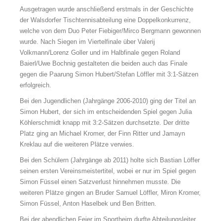
Ausgetragen wurde anschließend erstmals in der Geschichte
der Walsdorfer Tischtennisabteilung eine Doppelkonkurrenz,
welche von dem Duo Peter Fiebiger/Mirco Bergmann gewonnen
wurde. Nach Siegen im Viertelfinale über Valerij
Volkmann/Lorenz Goller und im Halbfinale gegen Roland
Baierl/Uwe Bochnig gestalteten die beiden auch das Finale
gegen die Paarung Simon Hubert/Stefan Löffler mit 3:1-Sätzen
erfolgreich.
Bei den Jugendlichen (Jahrgänge 2006-2010) ging der Titel an
Simon Hubert, der sich im entscheidenden Spiel gegen Julia
Köhlerschmidt knapp mit 3:2-Sätzen durchsetzte. Der dritte
Platz ging an Michael Kromer, der Finn Ritter und Jamayn
Kreklau auf die weiteren Plätze verwies.
Bei den Schülern (Jahrgänge ab 2011) holte sich Bastian Löffer
seinen ersten Vereinsmeistertitel, wobei er nur im Spiel gegen
Simon Füssel einen Satzverlust hinnehmen musste. Die
weiteren Plätze gingen an Bruder Samuel Löffler, Miron Kromer,
Simon Füssel, Anton Haselbek und Ben Britten.
Bei der abendlichen Feier im Sportheim durfte Abteilungsleiter