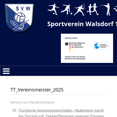
Sportverein Walsdorf 
TT_Vereinsmeister_2025
Verfasst von Harald Hofstätter.
Tischtennis-Vereinsmeisterschaften, Haubenreich macht
das Dutzend voll, Fiebiger/Bergmann gewinnen Premiere