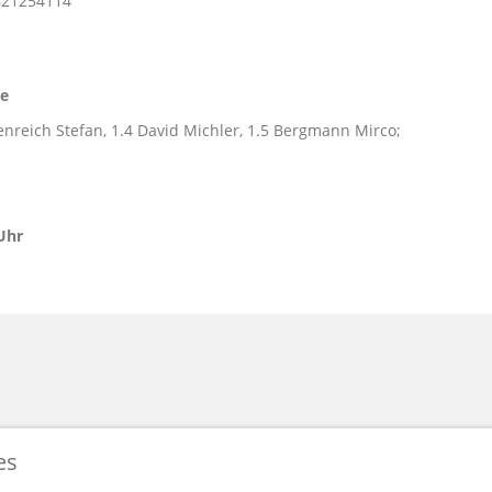
621254114
de
enreich Stefan, 1.4 David Michler, 1.5 Bergmann Mirco;
Uhr
es