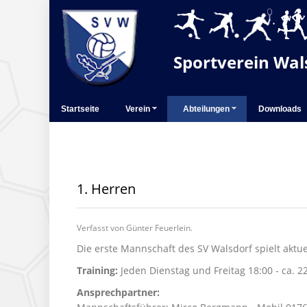
Sportverein Wals
Startseite
Verein
Abteilungen
Downloads
1. Herren
Verfasst von Günter Feuerlein.
Die erste Mannschaft des SV Walsdorf spielt aktu
Training:
Jeden Dienstag und Freitag 18:00 - ca. 2
Ansprechpartner: