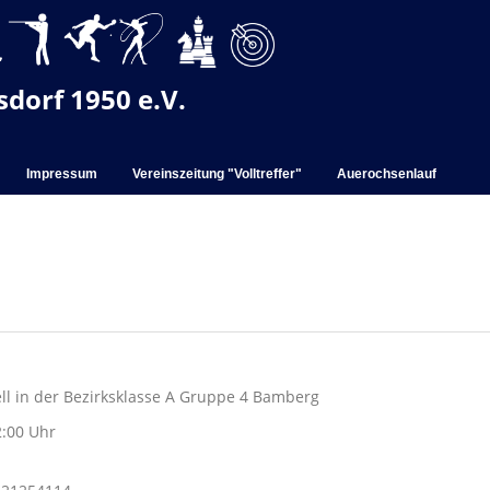
dorf 1950 e.V.
Impressum
Vereinszeitung "Volltreffer"
Auerochsenlauf
ell in der Bezirksklasse A Gruppe 4 Bamberg
2:00 Uhr