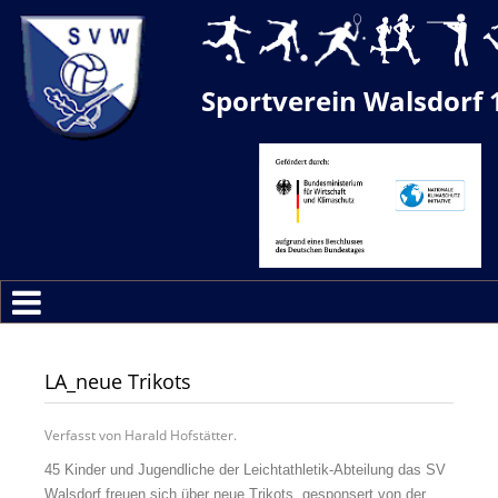
Sportverein Walsdorf 
LA_neue Trikots
Verfasst von Harald Hofstätter.
45 Kinder und Jugendliche der Leichtathletik-Abteilung das SV
Walsdorf freuen sich über neue Trikots, gesponsert von der